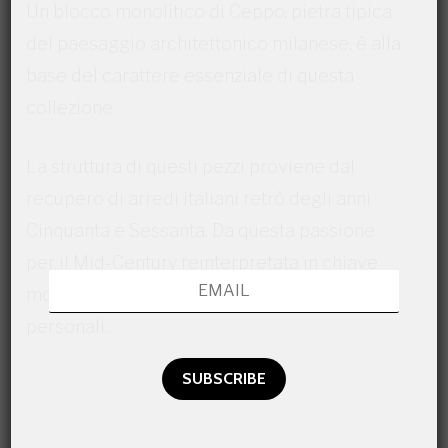
Un blocco monolitico di Ceppo, pietra tipica
del paesaggio architettonico milanese, è alla
base del carattere essenziale di questa
collezione
La struttura di questi pezzi proviene dal
recupero di arredi italiani retrò degli anni
Cinquanta e Sessanta. Da questa passione
per il Mid-Century reinterpretata in chiave
moderna, nascono pezzi unici, artistici e
personali.