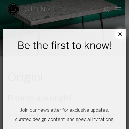
Skip
Menu
search
to
main
content
×
Be the first to know!
Origini
Ritorno alle origini.
Join our newsletter for exclusive updates,
Il carattere materico prima di ogni altra cosa.
curated design content, and special invitations.